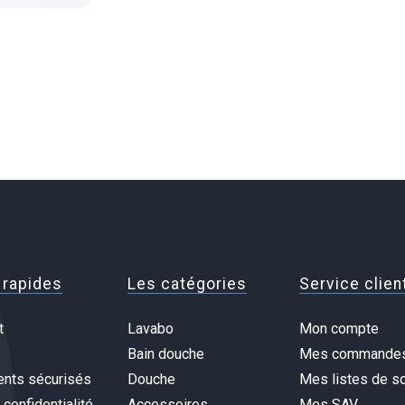
 rapides
Les catégories
Service clien
t
Lavabo
Mon compte
Bain douche
Mes commande
nts sécurisés
Douche
Mes listes de so
 confidentialité
Accessoires
Mes SAV