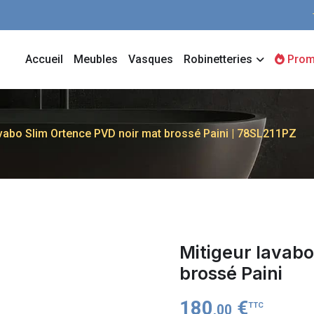
Accueil
Meubles
Vasques
Robinetteries
Prom
avabo Slim Ortence PVD noir mat brossé Paini | 78SL211PZ
Mitigeur lavabo
brossé Paini
180
€
TTC
,00