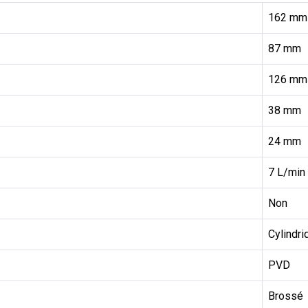
162 mm
87 mm
126 mm
38 mm
24 mm
7 L/min
Non
Cylindri
PVD
Brossé