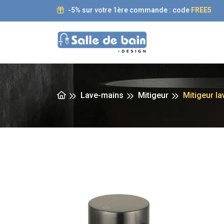
-5% sur votre 1ère commande : code
FREE5
Lave-mains
Mitigeur
Mitigeur l