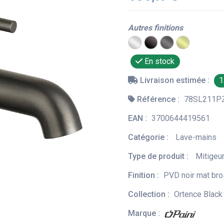
Autres finitions
En stock
Livraison estimée :
1
Référence :
78SL211P
EAN :
3700644419561
Catégorie :
Lave-mains
Type de produit :
Mitigeu
Finition :
PVD noir mat br
Collection :
Ortence Blac
Marque :