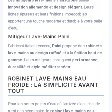
Les
mitigeurs lave-mains Hansgrohe
allient
innovation allemande
et
design élégant
. Leurs
lignes épurées et leurs finitions impeccables
apportent une touche moderne et durable à votre salle
d’eau.
Mitigeur Lave-Mains Paini
Fabricant italien reconnu,
Paini
propose des
robinets
lave-mains au design raffiné
et à la
finition haut de
gamme
. Leurs mitigeurs conjuguent
performance,
durabilité
et
style méditerranéen
.
ROBINET LAVE-MAINS EAU
FROIDE : LA SIMPLICITÉ AVANT
TOUT
Pour les petits points d’eau où l’arrivée d’eau chaude
n’est pas nécessaire, le
robinet lave-mains eau