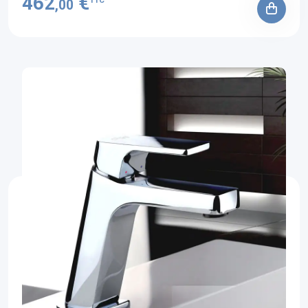
462
€
TTC
,00