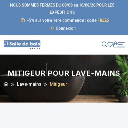
NOUS SOMMES FERMÉS DU 08/08 au 16/08/26 POUR LES
EXPÉDITIONS
-5% sur votre 1ère commande : code
FREE5
Connexion
MITIGEUR POUR LAVE-MAINS
Lave-mains
Mitigeur