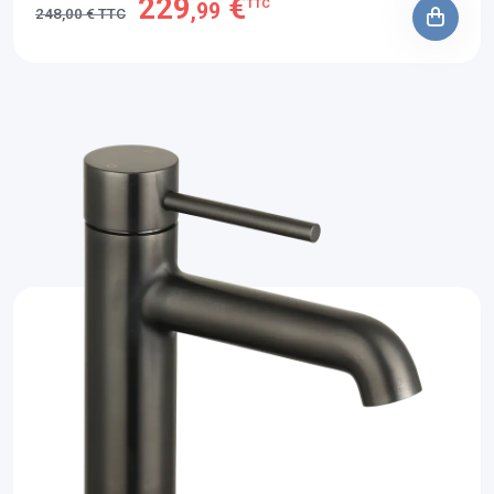
229
€
TTC
,99
248,00 € TTC