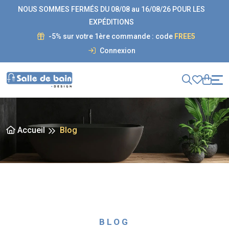
NOUS SOMMES FERMÉS DU 08/08 au 16/08/26 POUR LES
EXPÉDITIONS
-5% sur votre 1ère commande : code
FREE5
Connexion
Accueil
Blog
BLOG