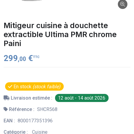
Mitigeur cuisine à douchette
extractible Ultima PMR chrome
Paini
299
€
TTC
,00
En stock
(stock faible)
Livraison estimée :
12 août - 14 août 2026
Référence :
SHCR568
EAN :
8000177351396
Catégorie :
Cuisine