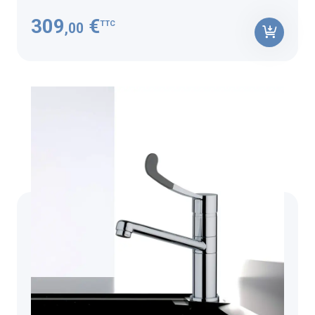
309
€
TTC
,00