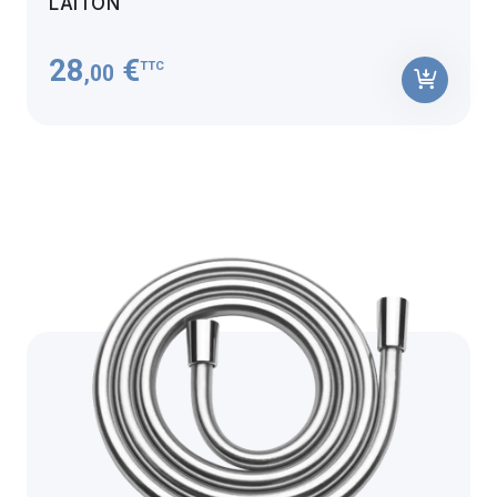
LAITON
28
€
TTC
,00