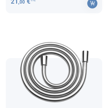
21
€
TTC
,00