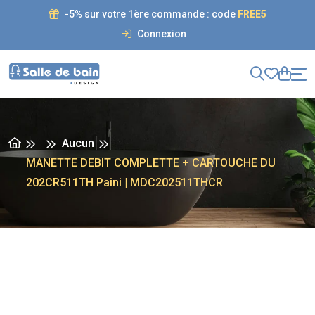
-5% sur votre 1ère commande : code
FREE5
Connexion
Aucun
MANETTE DEBIT COMPLETTE + CARTOUCHE DU
202CR511TH Paini | MDC202511THCR