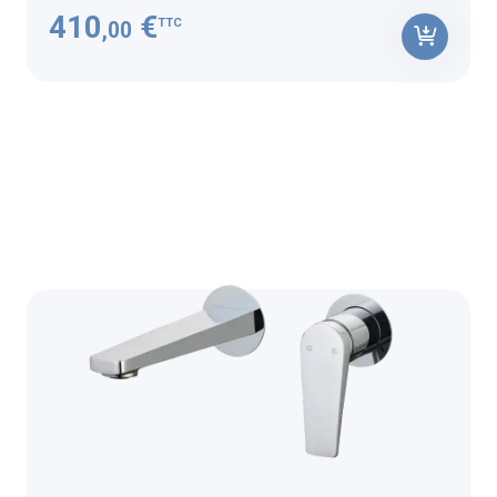
410
€
TTC
,00