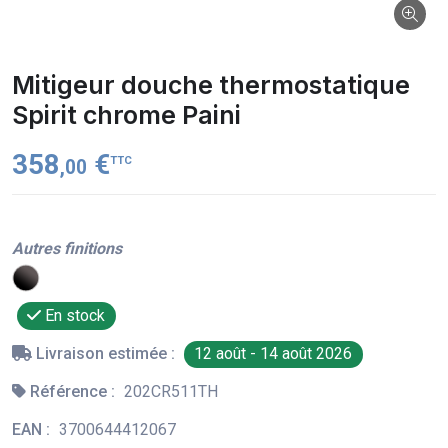
Mitigeur douche thermostatique
Spirit chrome Paini
358
€
TTC
,00
Autres finitions
En stock
Livraison estimée :
12 août - 14 août 2026
Référence :
202CR511TH
EAN :
3700644412067