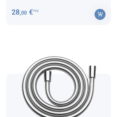
28
€
TTC
,00