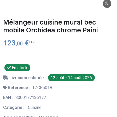
Mélangeur cuisine mural bec
mobile Orchidea chrome Paini
123
€
TTC
,00
En stock
Livraison estimée :
12 août - 14 août 2026
Référence :
TZCR501A
EAN :
8000177136177
Catégorie :
Cuisine