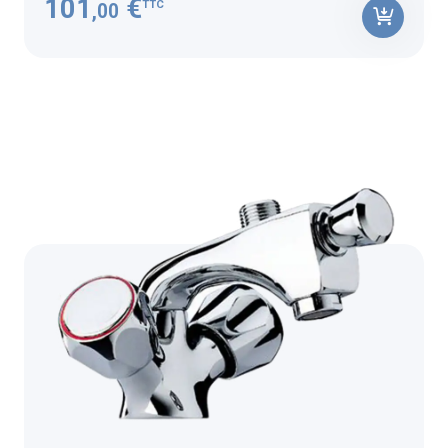
101
€
TTC
,00