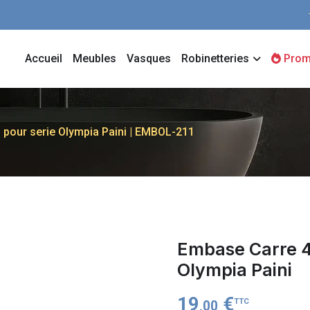
Accueil
Meubles
Vasques
Robinetteries
Prom
pour serie Olympia Paini | EMBOL-211
Embase Carre 
Olympia Paini
19
€
TTC
,00