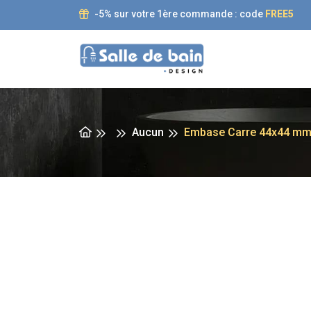
-5% sur votre 1ère commande : code
FREE5
Aucun
Embase Carre 44x44 mm 