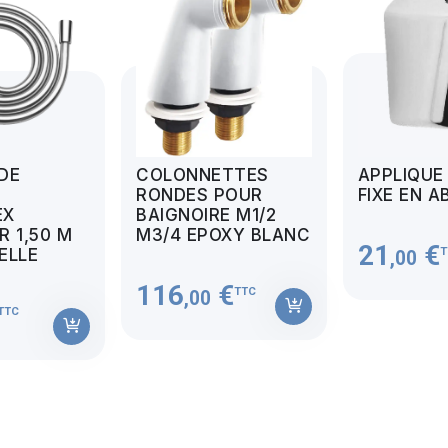
 DE
COLONNETTES
APPLIQUE
RONDES POUR
FIXE EN A
EX
BAIGNOIRE M1/2
 1,50 M
M3/4 EPOXY BLANC
21
€
T
MELLE
,00
116
€
TTC
,00
TTC