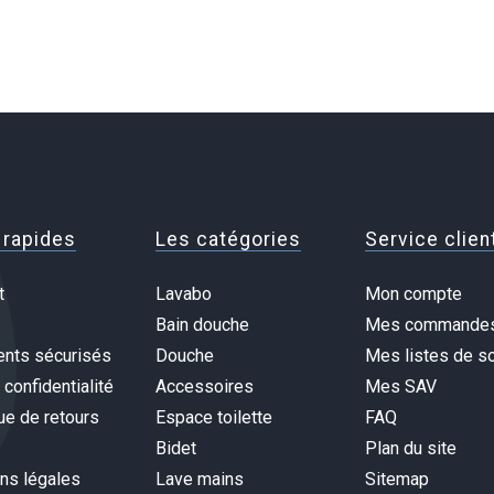
 rapides
Les catégories
Service clien
t
Lavabo
Mon compte
Bain douche
Mes commande
nts sécurisés
Douche
Mes listes de so
 confidentialité
Accessoires
Mes SAV
ue de retours
Espace toilette
FAQ
Bidet
Plan du site
ns légales
Lave mains
Sitemap