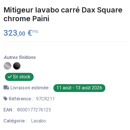
Mitigeur lavabo carré Dax Square
chrome Paini
323
€
TTC
,00
Autres finitions
En stock
Livraison estimée :
11 août - 13 août 2026
Référence :
97CR211
EAN :
8000177276125
Catégorie :
Lavabo