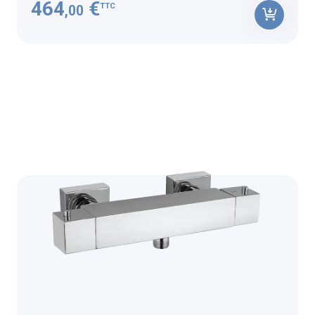
464
€
TTC
,00