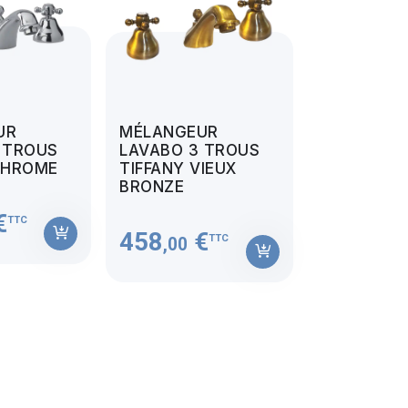
UR
MÉLANGEUR
 TROUS
LAVABO 3 TROUS
CHROME
TIFFANY VIEUX
BRONZE
€
TTC
458
€
TTC
,00