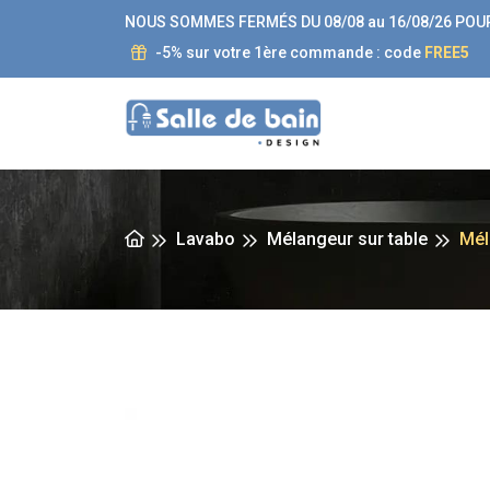
NOUS SOMMES FERMÉS DU 08/08 au 16/08/26 POU
-5% sur votre 1ère commande : code
FREE5
Lavabo
Mélangeur sur table
Mél