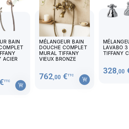
UR BAIN
MÉLANGEUR BAIN
MÉLANGE
COMPLET
DOUCHE COMPLET
LAVABO 3
FFANY
MURAL TIFFANY
TIFFANY 
 ACIER
VIEUX BRONZE
328
,00
762
€
TTC
,00
€
TTC