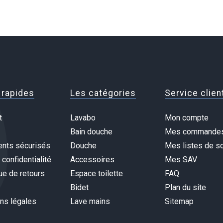
 rapides
Les catégories
Service clien
t
Lavabo
Mon compte
Bain douche
Mes commande
nts sécurisés
Douche
Mes listes de so
 confidentialité
Accessoires
Mes SAV
ue de retours
Espace toilette
FAQ
Bidet
Plan du site
ns légales
Lave mains
Sitemap