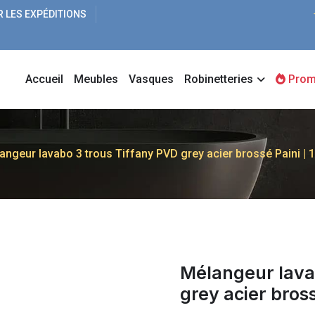
R LES EXPÉDITIONS
Accueil
Meubles
Vasques
Robinetteries
Prom
angeur lavabo 3 trous Tiffany PVD grey acier brossé Paini |
Mélangeur lava
grey acier bross