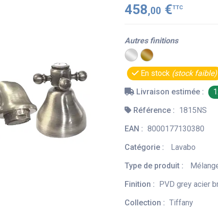
458
€
TTC
,00
Autres finitions
En stock
(stock faible)
Livraison estimée :
1
Référence :
1815NS
EAN :
8000177130380
Catégorie :
Lavabo
Type de produit :
Mélange
Finition :
PVD grey acier 
Collection :
Tiffany