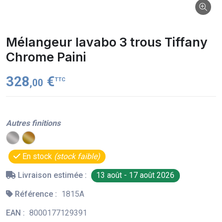
Mélangeur lavabo 3 trous Tiffany
Chrome Paini
328
€
TTC
,00
Autres finitions
En stock
(stock faible)
Livraison estimée :
13 août - 17 août 2026
Référence :
1815A
EAN :
8000177129391