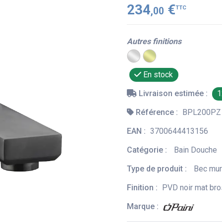
234
€
TTC
,00
Autres finitions
En stock
Livraison estimée :
1
Référence :
BPL200PZ
EAN :
3700644413156
Catégorie :
Bain Douche
Type de produit :
Bec mur
Finition :
PVD noir mat br
Marque :