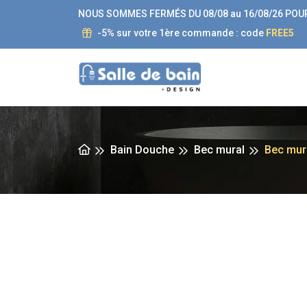
NOUS SOMMES FERMÉS DU 08/08 au 16/08/26 POU
-5% sur votre 1ère commande : code
FREE5
Bain Douche
Bec mural
Bec mura