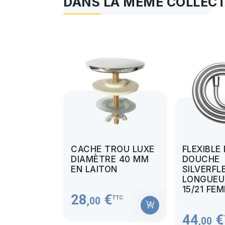
DANS LA MÊME COLLEC
CACHE TROU LUXE
FLEXIBLE
DIAMÈTRE 40 MM
DOUCHE
EN LAITON
SILVERFL
LONGUEUR
15/21 FE
28
€
TTC
,00
44
€
,00