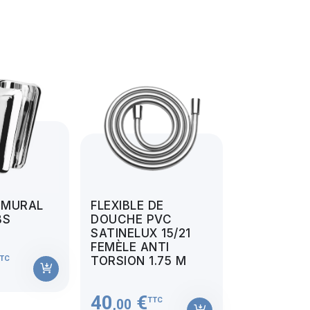
 MURAL
FLEXIBLE DE
BS
DOUCHE PVC
SATINELUX 15/21
FEMÈLE ANTI
TC
TORSION 1.75 M
40
€
TTC
,00