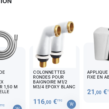
TION
 DE
COLONNETTES
APPLIQUE
RONDES POUR
FIXE EN A
EX
BAIGNOIRE M1/2
 1,50 M
M3/4 EPOXY BLANC
21
€
T
MELLE
,00
116
€
TTC
,00
TTC