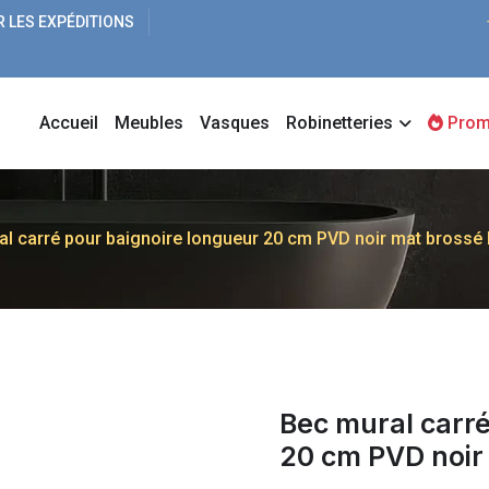
R LES EXPÉDITIONS
Accueil
Meubles
Vasques
Robinetteries
Prom
l carré pour baignoire longueur 20 cm PVD noir mat brossé 
Bec mural carré
20 cm PVD noir 