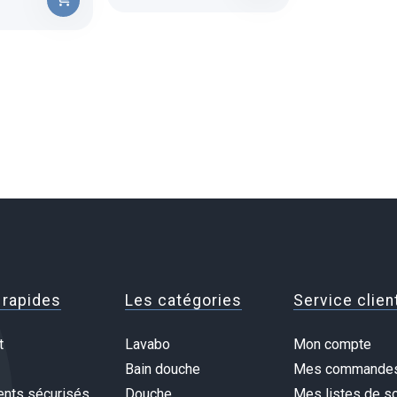
 rapides
Les catégories
Service clien
t
Lavabo
Mon compte
Bain douche
Mes commande
nts sécurisés
Douche
Mes listes de so