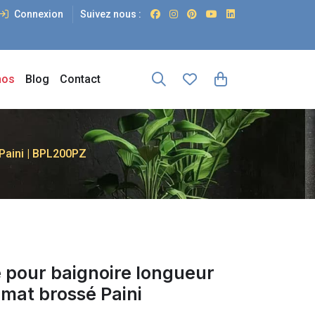
Connexion
Suivez nous :
os
Blog
Contact
Paini | BPL200PZ
 pour baignoire longueur
mat brossé Paini