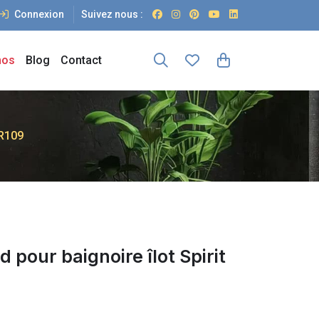
Connexion
Suivez nous :
os
Blog
Contact
CR109
d pour baignoire îlot Spirit