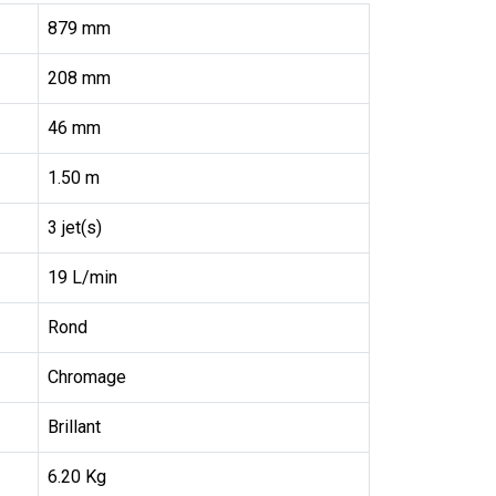
879 mm
208 mm
46 mm
1.50 m
3 jet(s)
19 L/min
Rond
Chromage
Brillant
6.20 Kg