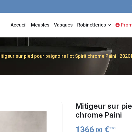
Accueil
Meubles
Vasques
Robinetteries
Prom
itigeur sur pied pour baignoire îlot Spirit chrome Paini | 202
Mitigeur sur pie
chrome Paini
1366
€
TTC
,00