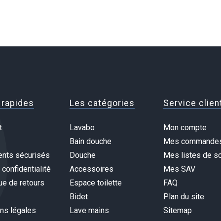
 rapides
Les catégories
Service clien
t
Lavabo
Mon compte
Bain douche
Mes commande
nts sécurisés
Douche
Mes listes de so
 confidentialité
Accessoires
Mes SAV
ue de retours
Espace toilette
FAQ
Bidet
Plan du site
ns légales
Lave mains
Sitemap