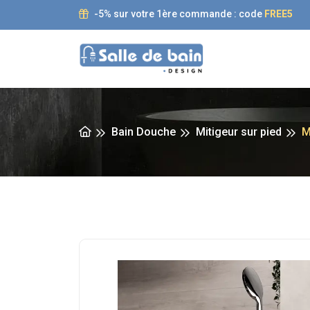
-5% sur votre 1ère commande : code
FREE5
Bain Douche
Mitigeur sur pied
M