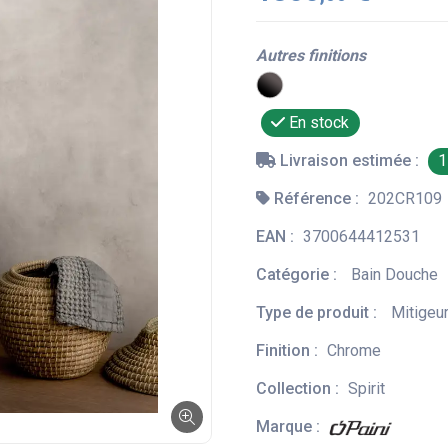
Autres finitions
En stock
Livraison estimée :
1
Référence :
202CR109
EAN :
3700644412531
Catégorie :
Bain Douche
Type de produit :
Mitigeur
Finition :
Chrome
Collection :
Spirit
Marque :