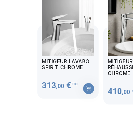
MITIGEUR LAVABO
MITIGEU
SPIRIT CHROME
RÉHAUSSÉ
CHROME
313
€
TTC
,00
410
,00