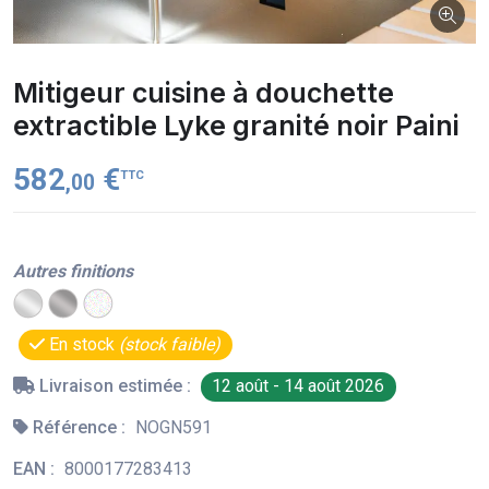
Mitigeur cuisine à douchette
extractible Lyke granité noir Paini
582
€
TTC
,00
Autres finitions
En stock
(stock faible)
Livraison estimée :
12 août - 14 août 2026
Référence :
NOGN591
EAN :
8000177283413