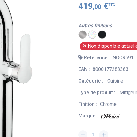
419
€
TTC
,00
Autres finitions
Non disponible actuel
Référence :
NOCR591
EAN :
8000177283383
Catégorie :
Cuisine
Type de produit :
Mitigeu
Finition :
Chrome
Marque :