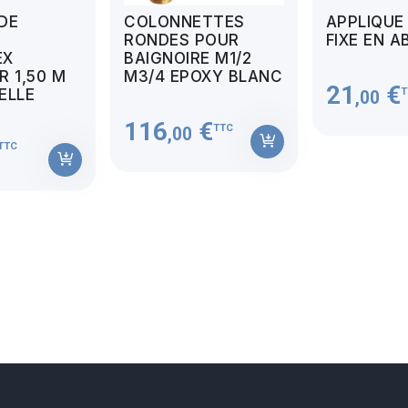
 DE
COLONNETTES
APPLIQUE
RONDES POUR
FIXE EN A
EX
BAIGNOIRE M1/2
 1,50 M
M3/4 EPOXY BLANC
21
€
T
MELLE
,00
116
€
TTC
,00
TTC