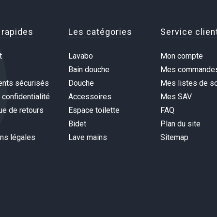
 rapides
Les catégories
Service clien
t
Lavabo
Mon compte
Bain douche
Mes commande
nts sécurisés
Douche
Mes listes de so
 confidentialité
Accessoires
Mes SAV
ue de retours
Espace toilette
FAQ
Bidet
Plan du site
ns légales
Lave mains
Sitemap