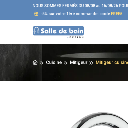
NOUS SOMMES FERMÉS DU 08/08 au 16/08/26 POU
-5% sur votre 1ère commande : code
FREE5
Cuisine
Mitigeur
Mitigeur cuisin