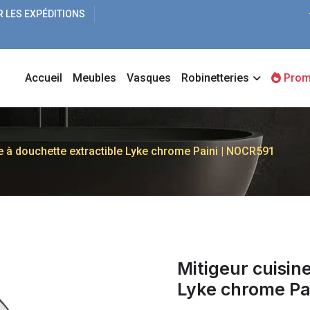
R LES EXPÉDITIONS
Accueil
Meubles
Vasques
Robinetteries
Prom
e à douchette extractible Lyke chrome Paini | NOCR591
Mitigeur cuisin
Lyke chrome Pa