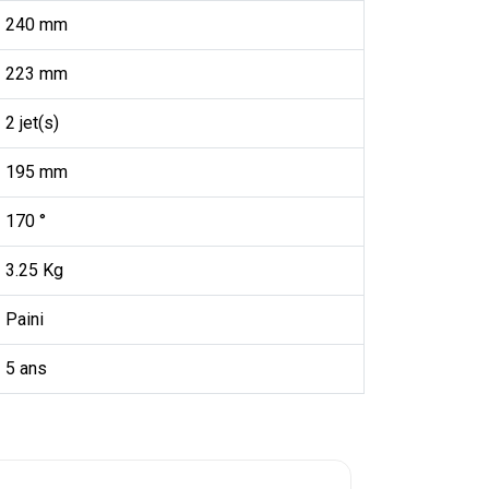
240 mm
223 mm
2 jet(s)
195 mm
170 °
3.25 Kg
Paini
5 ans