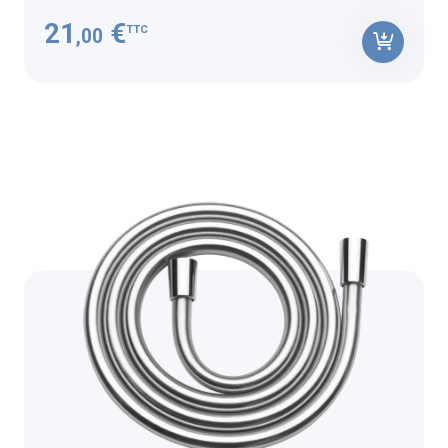
21
€
TTC
,00