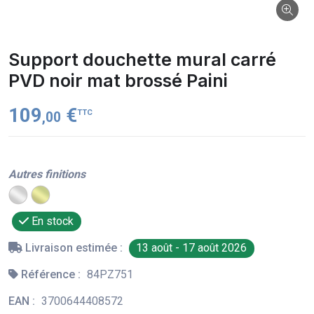
Support douchette mural carré
PVD noir mat brossé Paini
109
€
TTC
,00
Autres finitions
En stock
Livraison estimée :
13 août - 17 août 2026
Référence :
84PZ751
EAN :
3700644408572