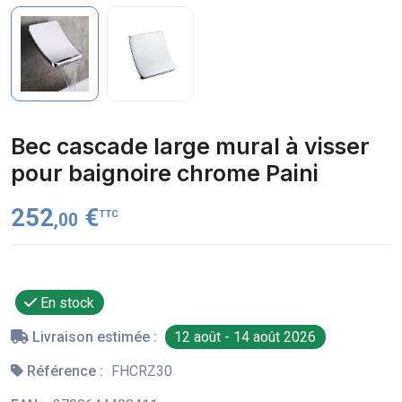
Bec cascade large mural à visser
pour baignoire chrome Paini
252
€
TTC
,00
En stock
Livraison estimée :
12 août - 14 août 2026
Référence :
FHCRZ30