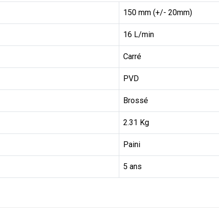
150 mm (+/- 20mm)
16 L/min
Carré
PVD
Brossé
2.31 Kg
Paini
5 ans