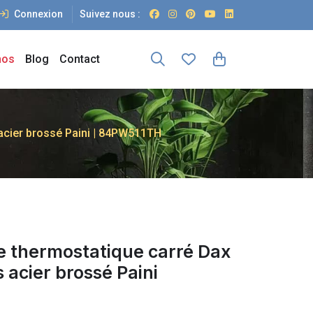
Connexion
Suivez nous :
os
Blog
Contact
acier brossé Paini | 84PW511TH
e thermostatique carré Dax
 acier brossé Paini