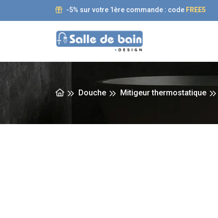
-5% sur votre 1ère commande : code
FREE5
Douche
Mitigeur thermostatique