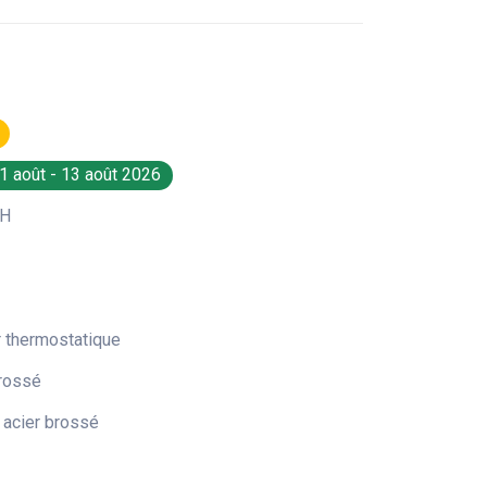
1 août - 13 août 2026
H
r thermostatique
brossé
acier brossé