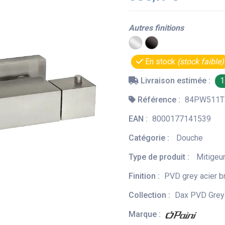
Autres finitions
En stock
(stock faible)
Livraison estimée :
1
Référence :
84PW511T
EAN :
8000177141539
Catégorie :
Douche
Type de produit :
Mitigeu
Finition :
PVD grey acier 
Collection :
Dax PVD Grey 
Marque :