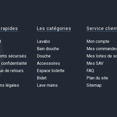
 rapides
Les catégories
Service clien
t
Lavabo
Mon compte
Bain douche
Mes commande
nts sécurisés
Douche
Mes listes de so
 confidentialité
Accessoires
Mes SAV
ue de retours
Espace toilette
FAQ
Bidet
Plan du site
ns légales
Lave mains
Sitemap