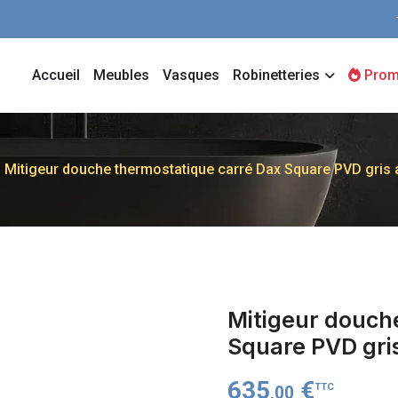
Accueil
Meubles
Vasques
Robinetteries
Prom
Mitigeur douche thermostatique carré Dax Square PVD gris 
Mitigeur douch
Square PVD gris
635
€
TTC
,00