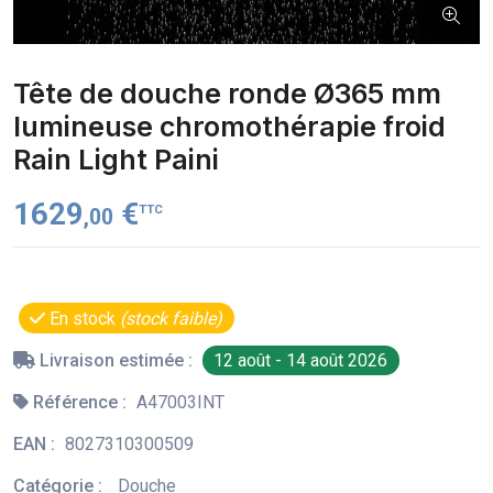
Tête de douche ronde Ø365 mm
lumineuse chromothérapie froid
Rain Light Paini
1629
€
TTC
,00
En stock
(stock faible)
Livraison estimée :
12 août - 14 août 2026
Référence :
A47003INT
EAN :
8027310300509
Catégorie :
Douche