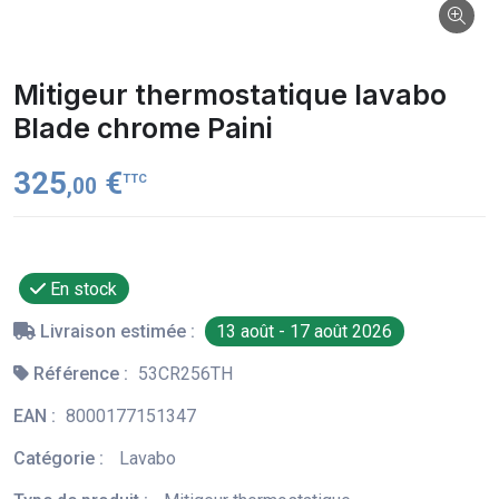
Mitigeur thermostatique lavabo
Blade chrome Paini
325
€
TTC
,00
En stock
Livraison estimée :
13 août - 17 août 2026
Référence :
53CR256TH
EAN :
8000177151347
Catégorie :
Lavabo