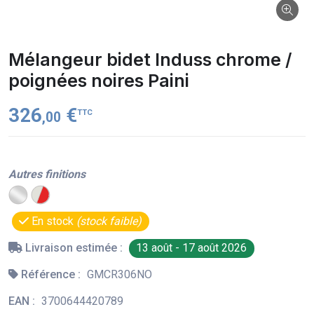
Mélangeur bidet Induss chrome /
poignées noires Paini
326
€
TTC
,00
Autres finitions
En stock
(stock faible)
Livraison estimée :
13 août - 17 août 2026
Référence :
GMCR306NO
EAN :
3700644420789