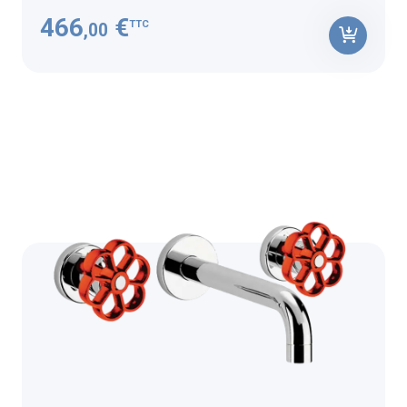
466
€
TTC
,00