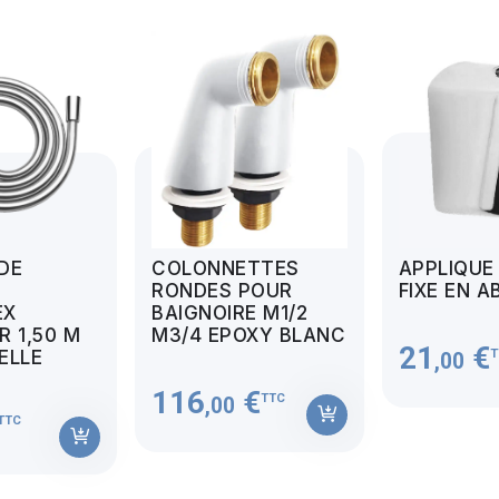
 DE
COLONNETTES
APPLIQUE
RONDES POUR
FIXE EN A
EX
BAIGNOIRE M1/2
 1,50 M
M3/4 EPOXY BLANC
21
€
T
MELLE
,00
116
€
TTC
,00
TTC