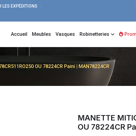
R LES EXPÉDITIONS
Accueil
Meubles
Vasques
Robinetteries
Prom
78CR511RO250 OU 78224CR Paini | MAN78224CR
MANETTE MITI
OU 78224CR Pa