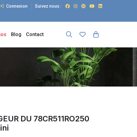
Connexion
Suivez nous :
os
Blog
Contact
GEUR DU 78CR511RO250
ini