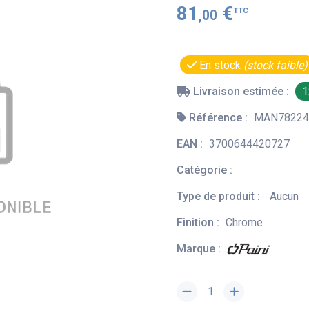
81
€
TTC
,00
En stock
(stock faible)
Livraison estimée :
1
Référence :
MAN78224
EAN :
3700644420727
Catégorie :
Type de produit :
Aucun
Finition :
Chrome
Marque :