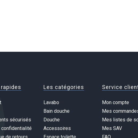
 rapides
Les catégories
Service clien
t
Lavabo
Mon compte
Bain douche
Mes commande
nts sécurisés
Douche
Mes listes de so
 confidentialité
Accessoires
Mes SAV
ue de retours
Espace toilette
FAQ