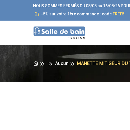
NOUS SOMMES FERMÉS DU 08/08 au 16/08/26 POU
-5% sur votre 1ère commande : code
FREE5
Aucun
MANETTE MITIGEUR DU 