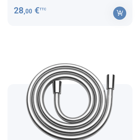
28
€
TTC
,00