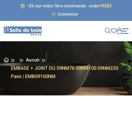
-5% sur votre 1ère commande : code
FREE5
Connexion
Aucun
EMBASE + JOINT DU 09NM76 09NM100 09NM230
Paini | EMB09100NM