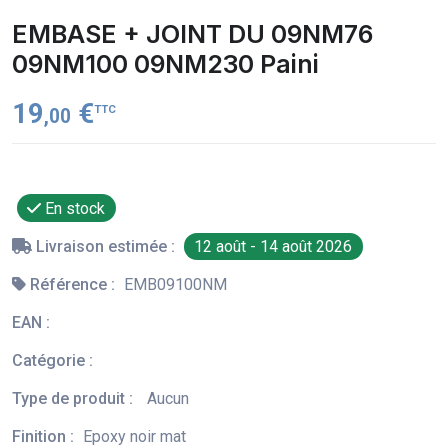
EMBASE + JOINT DU 09NM76
09NM100 09NM230 Paini
19
€
TTC
,00
En stock
Livraison estimée :
12 août - 14 août 2026
Référence :
EMB09100NM
EAN :
Catégorie :
Type de produit :
Aucun
Finition :
Epoxy noir mat