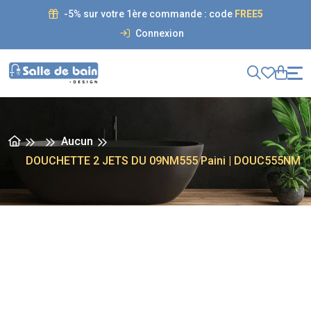
-5% sur votre 1ère commande : code
FREE5
Connexion
Aucun
DOUCHETTE 2 JETS DU 09NM555 Paini | DOUC555NM