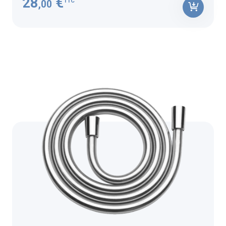
28
€
TTC
,00