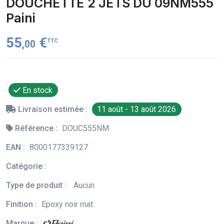
DOUCHETTE 2 JETS DU 09NM555
Paini
55
€
TTC
,00
En stock
Livraison estimée :
11 août - 13 août 2026
Référence :
DOUC555NM
EAN :
8000177339127
Catégorie :
Type de produit :
Aucun
Finition :
Epoxy noir mat
Marque :