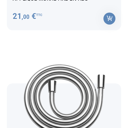
21
€
TTC
,00