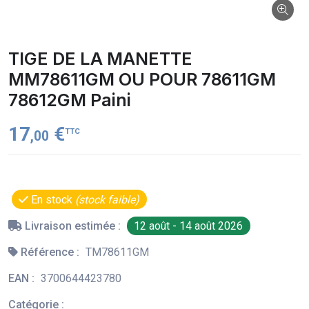
TIGE DE LA MANETTE
MM78611GM OU POUR 78611GM
78612GM Paini
17
€
TTC
,00
En stock
(stock faible)
Livraison estimée :
12 août - 14 août 2026
Référence :
TM78611GM
EAN :
3700644423780
Catégorie :