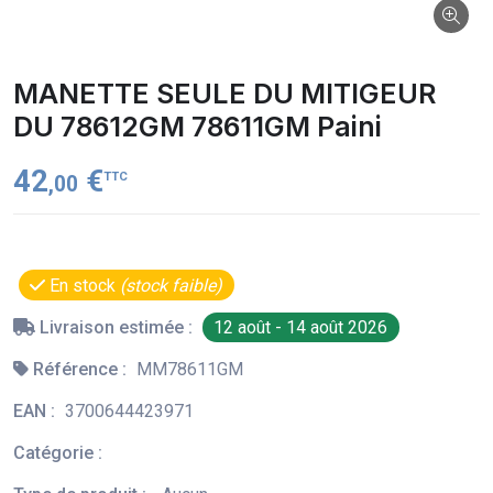
MANETTE SEULE DU MITIGEUR
DU 78612GM 78611GM Paini
42
€
TTC
,00
En stock
(stock faible)
Livraison estimée :
12 août - 14 août 2026
Référence :
MM78611GM
EAN :
3700644423971
Catégorie :