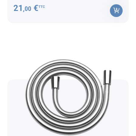
21
€
TTC
,00