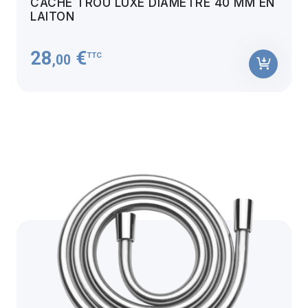
CACHE TROU LUXE DIAMÈTRE 40 MM EN
LAITON
28
€
TTC
,00