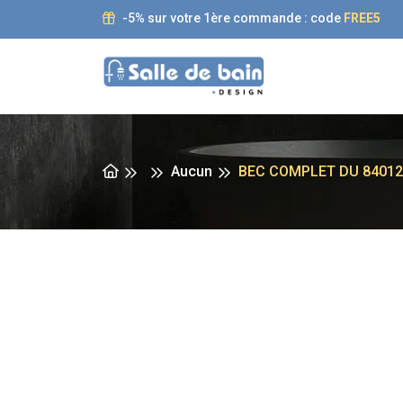
-5% sur votre 1ère commande : code
FREE5
Aucun
BEC COMPLET DU 84012C