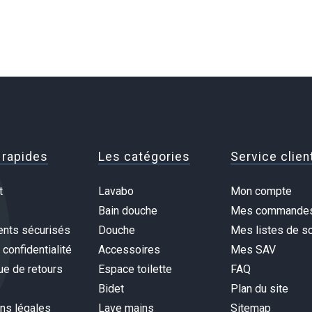
 rapides
Les catégories
Service clien
t
Lavabo
Mon compte
Bain douche
Mes commande
nts sécurisés
Douche
Mes listes de so
 confidentialité
Accessoires
Mes SAV
ue de retours
Espace toilette
FAQ
Bidet
Plan du site
ns légales
Lave mains
Sitemap