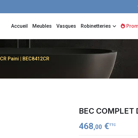
Accueil
Meubles
Vasques
Robinetteries
Prom
R Paini | BEC8412CR
BEC COMPLET D
468
€
TTC
,00