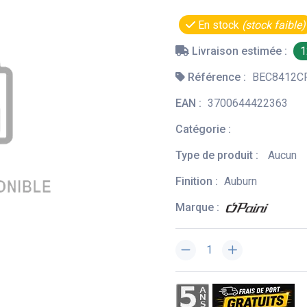
En stock
(stock faible)
Livraison estimée :
1
Référence :
BEC8412C
EAN :
3700644422363
Catégorie :
Type de produit :
Aucun
Finition :
Auburn
Marque :