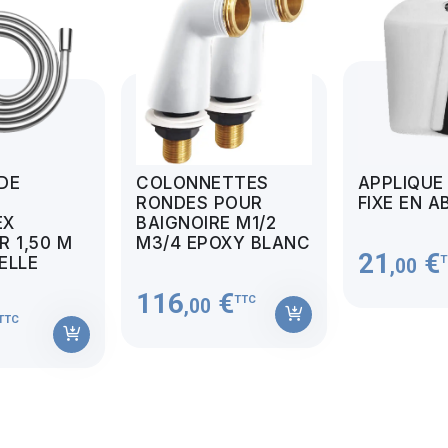
 DE
COLONNETTES
APPLIQUE
RONDES POUR
FIXE EN A
EX
BAIGNOIRE M1/2
 1,50 M
M3/4 EPOXY BLANC
21
€
T
MELLE
,00
116
€
TTC
,00
TTC