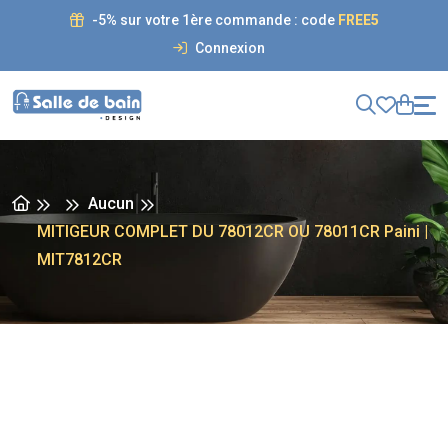
-5% sur votre 1ère commande : code
FREE5
Connexion
Aucun
MITIGEUR COMPLET DU 78012CR OU 78011CR Paini |
MIT7812CR