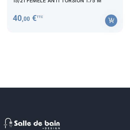
15/21 FEMÈLE ANTI TORSION 1.75 M
40
€
TTC
,00