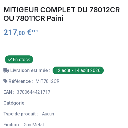
MITIGEUR COMPLET DU 78012CR
OU 78011CR Paini
217
€
TTC
,00
En stock
Livraison estimée :
12 août - 14 août 2026
Référence :
MIT7812CR
EAN :
3700644421717
Catégorie :
Type de produit :
Aucun
Finition :
Gun Metal