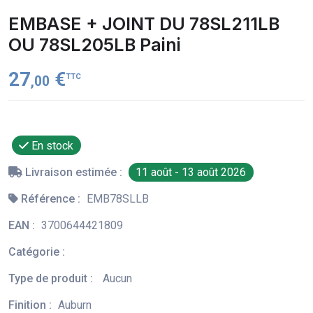
EMBASE + JOINT DU 78SL211LB
OU 78SL205LB Paini
27
€
TTC
,00
En stock
Livraison estimée :
11 août - 13 août 2026
Référence :
EMB78SLLB
EAN :
3700644421809
Catégorie :
Type de produit :
Aucun
Finition :
Auburn