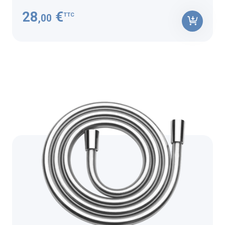
28
€
TTC
,00