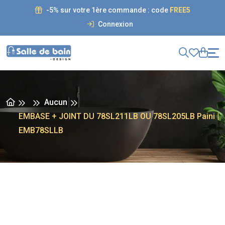
-5% sur votre 1ère commande : code
FREE5
Connexion
Aucun
EMBASE + JOINT DU 78SL211LB OU 78SL205LB Paini |
EMB78SLLB