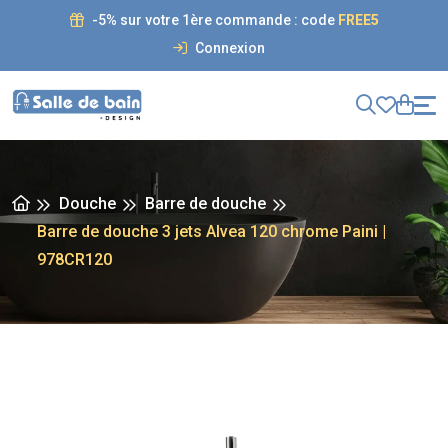
-5% sur votre 1ère commande : code
FREE5
Connexion
Douche
Barre de douche
Barre de douche 3 jets Alvea 120 chrome Paini |
978CR120