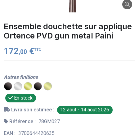
Ensemble douchette sur applique
Ortence PVD gun metal Paini
172
€
TTC
,00
Autres finitions
En stock
Livraison estimée :
12 août - 14 août 2026
Référence :
78GM027
EAN :
3700644420635