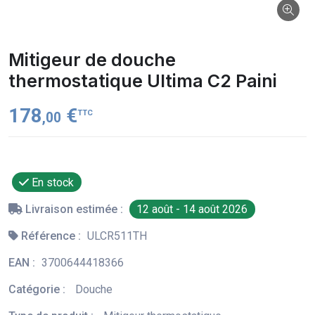
Mitigeur de douche
thermostatique Ultima C2 Paini
178
€
TTC
,00
En stock
Livraison estimée :
12 août - 14 août 2026
Référence :
ULCR511TH
EAN :
3700644418366
Catégorie :
Douche