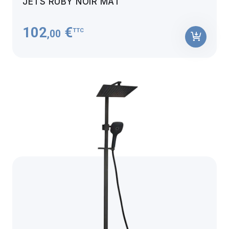
JETS RUBY NOIR MAT
102
€
TTC
,00