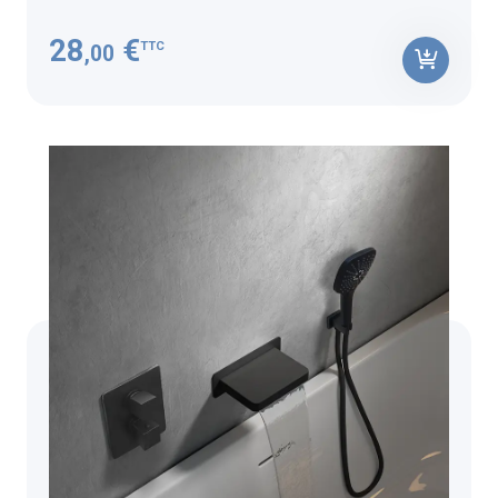
28
€
TTC
,00