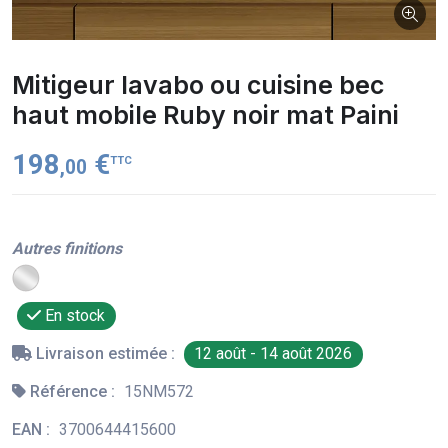
Mitigeur lavabo ou cuisine bec
haut mobile Ruby noir mat Paini
198
€
TTC
,00
Autres finitions
En stock
Livraison estimée :
12 août - 14 août 2026
Référence :
15NM572
EAN :
3700644415600