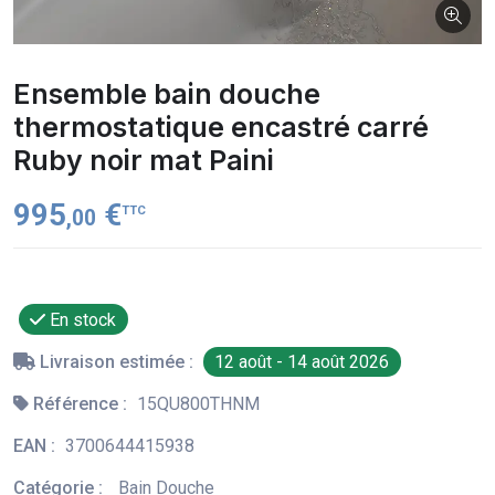
Ensemble bain douche
thermostatique encastré carré
Ruby noir mat Paini
995
€
TTC
,00
En stock
Livraison estimée :
12 août - 14 août 2026
Référence :
15QU800THNM
EAN :
3700644415938
Catégorie :
Bain Douche