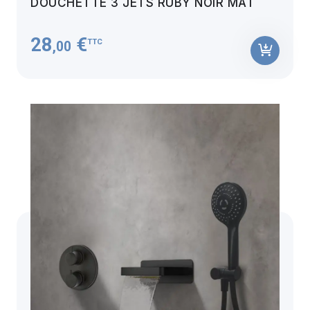
DOUCHETTE 3 JETS RUBY NOIR MAT
28
€
TTC
,00