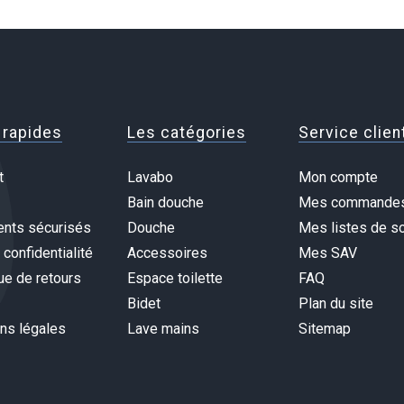
 rapides
Les catégories
Service clien
t
Lavabo
Mon compte
Bain douche
Mes commande
nts sécurisés
Douche
Mes listes de so
 confidentialité
Accessoires
Mes SAV
ue de retours
Espace toilette
FAQ
Bidet
Plan du site
ns légales
Lave mains
Sitemap