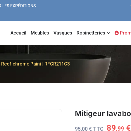
R LES EXPÉDITIONS
Accueil
Meubles
Vasques
Robinetteries
Prom
o Reef chrome Paini | RFCR211C3
Mitigeur lavabo
89
€
,99
95,00 € TTC