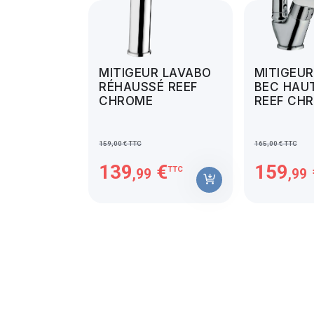
MITIGEUR LAVABO
MITIGEU
RÉHAUSSÉ REEF
BEC HAU
CHROME
REEF CH
159,00 € TTC
165,00 € TTC
139
€
159
TTC
,99
,99