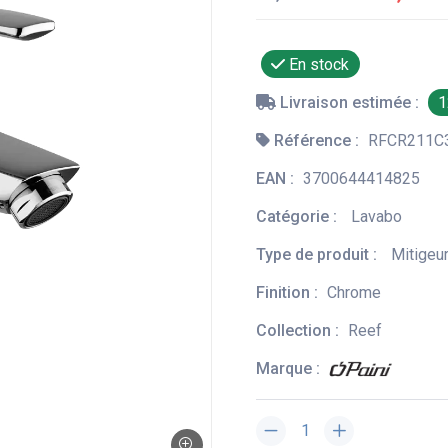
En stock
Livraison estimée :
1
Référence :
RFCR211C
EAN :
3700644414825
Catégorie :
Lavabo
Type de produit :
Mitigeu
Finition :
Chrome
Collection :
Reef
Marque :