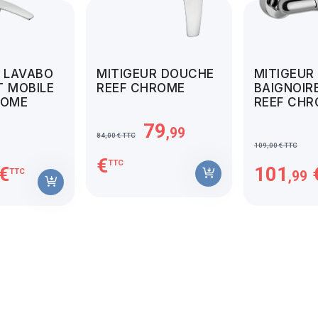
R LAVABO
MITIGEUR DOUCHE
MITIGEUR
T MOBILE
REEF CHROME
BAIGNOIR
ROME
REEF CH
79
,99
84,00 € TTC
109,00 € TTC
€
TTC
€
101
TTC
,99