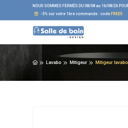
NOUS SOMMES FERMÉS DU 08/08 au 16/08/26 POU
-5% sur votre 1ère commande : code
FREE5
Lavabo
Mitigeur
Mitigeur lavab