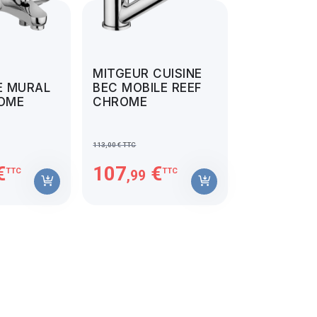
MITGEUR CUISINE
E MURAL
BEC MOBILE REEF
ROME
CHROME
113,00 € TTC
€
107
€
TTC
TTC
,99