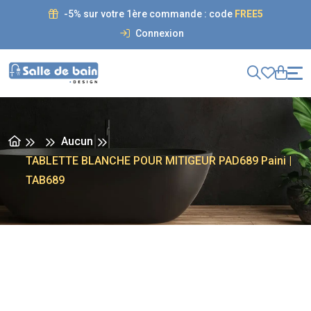
-5% sur votre 1ère commande : code
FREE5
Connexion
Aucun
TABLETTE BLANCHE POUR MITIGEUR PAD689 Paini |
TAB689