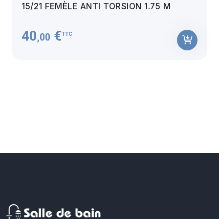
15/21 FEMÈLE ANTI TORSION 1.75 M
40
€
TTC
,00