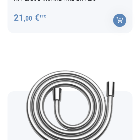
21
€
TTC
,00