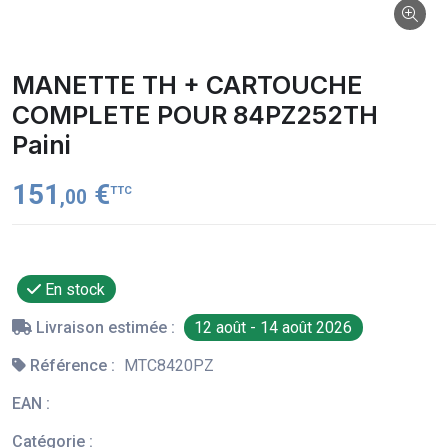
MANETTE TH + CARTOUCHE
COMPLETE POUR 84PZ252TH
Paini
151
€
TTC
,00
En stock
Livraison estimée :
12 août - 14 août 2026
Référence :
MTC8420PZ
EAN :
Catégorie :