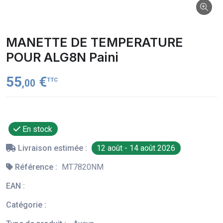
MANETTE DE TEMPERATURE
POUR ALG8N Paini
55
€
TTC
,00
En stock
Livraison estimée :
12 août - 14 août 2026
Référence :
MT7820NM
EAN :
Catégorie :