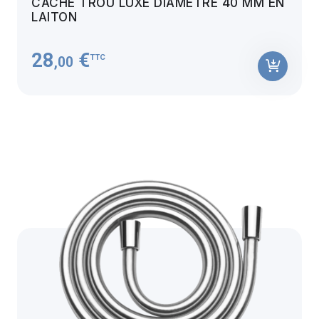
CACHE TROU LUXE DIAMÈTRE 40 MM EN
LAITON
28
€
TTC
,00