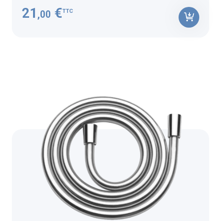
21
€
TTC
,00