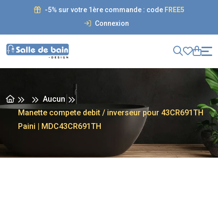
-5% sur votre 1ère commande : code
FREE5
Connexion
Aucun
Manette compete debit / inverseur pour 43CR691TH
Paini | MDC43CR691TH