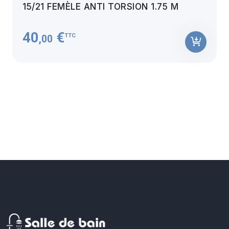
15/21 FEMÈLE ANTI TORSION 1.75 M
40
€
TTC
,00