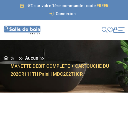
-5% sur votre 1ère commande : code
FREE5
Connexion
Aucun
MANETTE DEBIT COMPLETE + CARTOUCHE DU
202CR111TH Paini | MDC202THCR