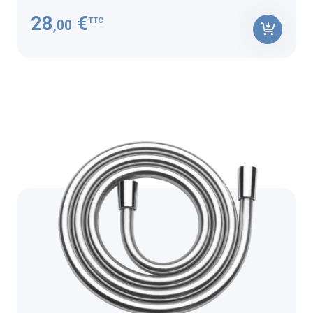
28
€
TTC
,00