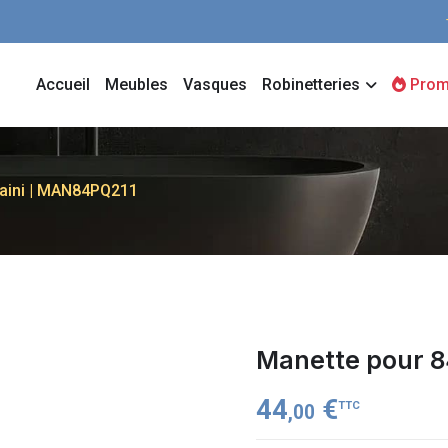
Accueil
Meubles
Vasques
Robinetteries
Prom
aini | MAN84PQ211
Manette pour 8
44
€
TTC
,00