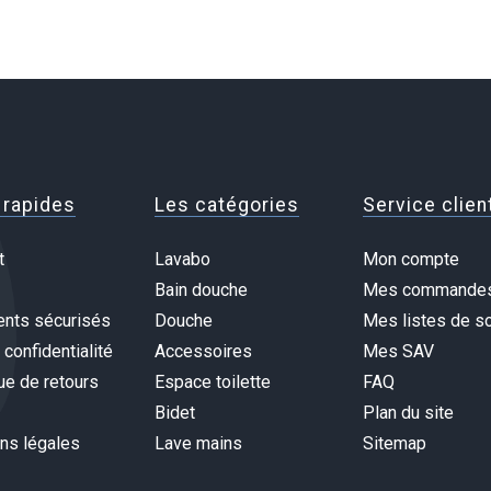
 rapides
Les catégories
Service clien
t
Lavabo
Mon compte
Bain douche
Mes commande
nts sécurisés
Douche
Mes listes de so
 confidentialité
Accessoires
Mes SAV
ue de retours
Espace toilette
FAQ
Bidet
Plan du site
ns légales
Lave mains
Sitemap