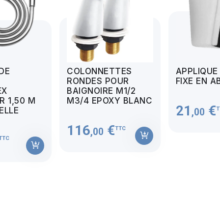
 DE
COLONNETTES
APPLIQUE
RONDES POUR
FIXE EN A
EX
BAIGNOIRE M1/2
 1,50 M
M3/4 EPOXY BLANC
21
€
T
MELLE
,00
116
€
TTC
,00
TTC