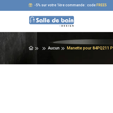
-5% sur votre 1ère commande : code
FREE5
Aucun
Manette pour 84PQ211 P