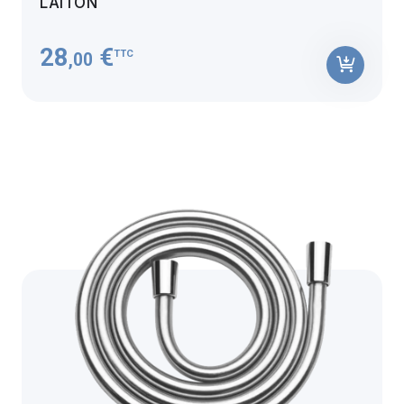
LAITON
28
€
TTC
,00