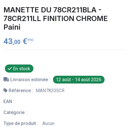
MANETTE DU 78CR211BLA -
78CR211LL FINITION CHROME
Paini
43
€
TTC
,00
En stock
Livraison estimée :
12 août - 14 août 2026
Référence :
MAN78205CR
EAN :
Catégorie :
Type de produit :
Aucun