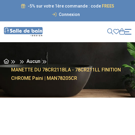
-5% sur votre 1ère commande : code
FREE5
Connexion
Aucun
MANETTE DU 78CR211BLA - 78CR211LL FINITION
CHROME Paini | MAN78205CR