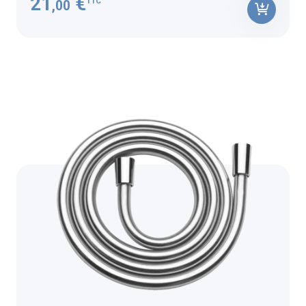
21
€
TTC
,00