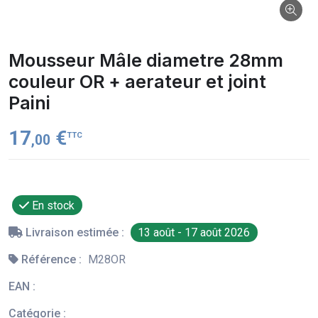
Mousseur Mâle diametre 28mm
couleur OR + aerateur et joint
Paini
17
€
TTC
,00
En stock
Livraison estimée :
13 août - 17 août 2026
Référence :
M28OR
EAN :
Catégorie :