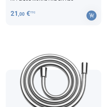
21
€
TTC
,00