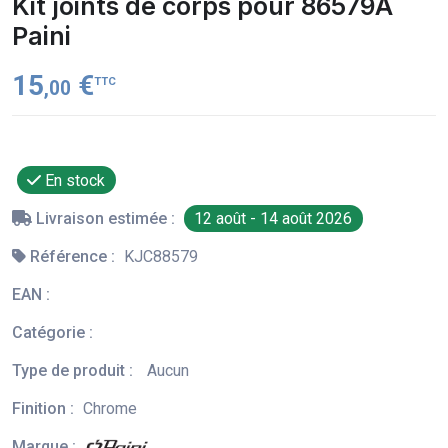
Kit joints de corps pour 86579A
Paini
15
€
TTC
,00
En stock
Livraison estimée :
12 août - 14 août 2026
Référence :
KJC88579
EAN :
Catégorie :
Type de produit :
Aucun
Finition :
Chrome
Marque :