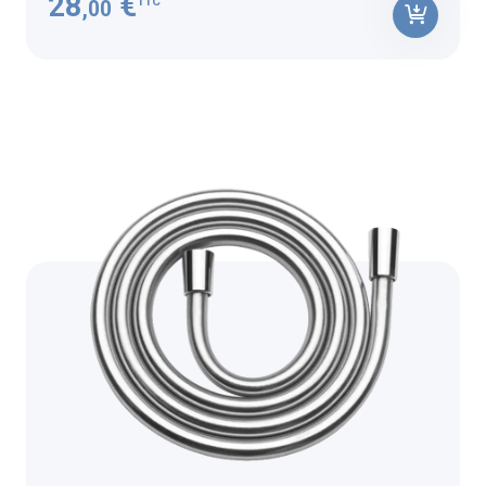
28
€
TTC
,00