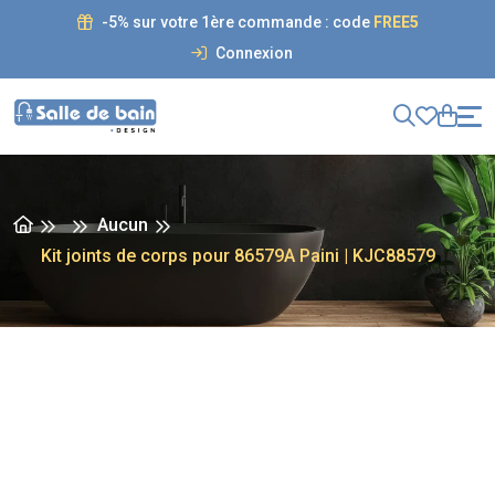
-5% sur votre 1ère commande : code
FREE5
Connexion
Aucun
Kit joints de corps pour 86579A Paini | KJC88579