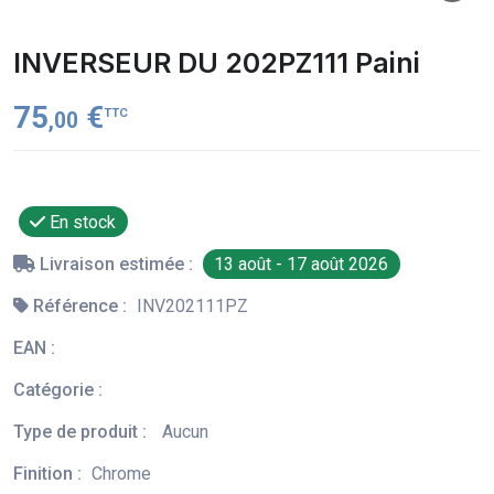
INVERSEUR DU 202PZ111 Paini
75
€
TTC
,00
En stock
Livraison estimée :
13 août - 17 août 2026
Référence :
INV202111PZ
EAN :
Catégorie :
Type de produit :
Aucun
Finition :
Chrome