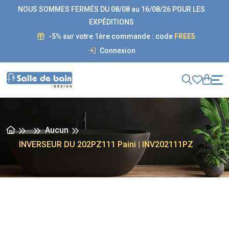
NOUS SOMMES FERMÉS DU 08/08 au 16/08/26 POUR LES
EXPÉDITIONS
-5% sur votre 1ère commande : code
FREE5
Connexion
Aucun
INVERSEUR DU 202PZ111 Paini | INV202111PZ