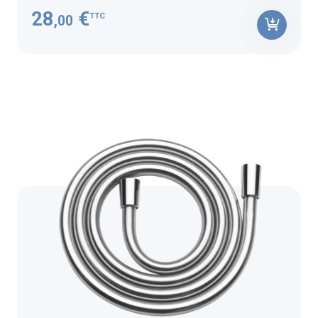
28
€
TTC
,00