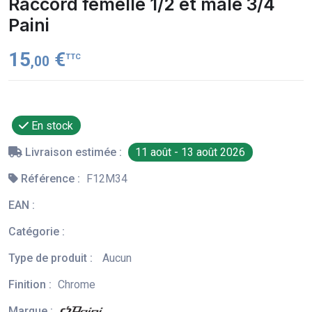
Raccord femelle 1/2 et mâle 3/4
Paini
15
€
TTC
,00
En stock
Livraison estimée :
11 août - 13 août 2026
Référence :
F12M34
EAN :
Catégorie :
Type de produit :
Aucun
Finition :
Chrome
Marque :