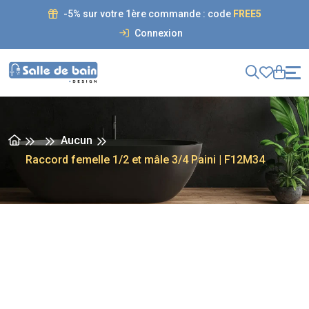
-5% sur votre 1ère commande : code
FREE5
Connexion
Aucun
Raccord femelle 1/2 et mâle 3/4 Paini | F12M34