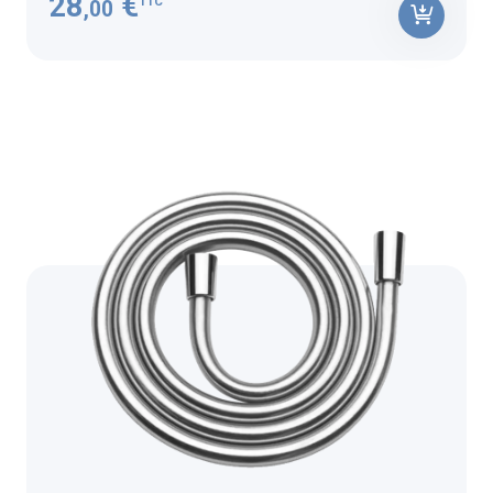
28
€
TTC
,00