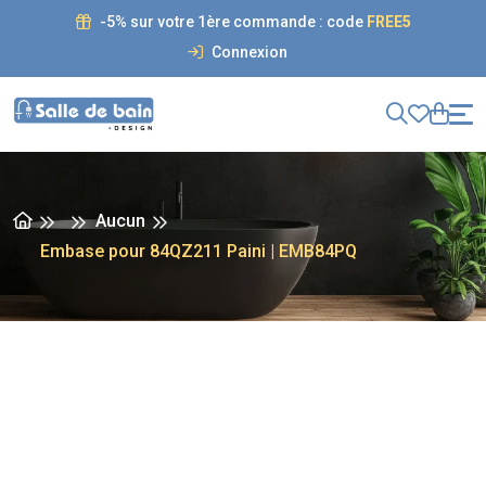
-5% sur votre 1ère commande : code
FREE5
Connexion
Aucun
Embase pour 84QZ211 Paini | EMB84PQ