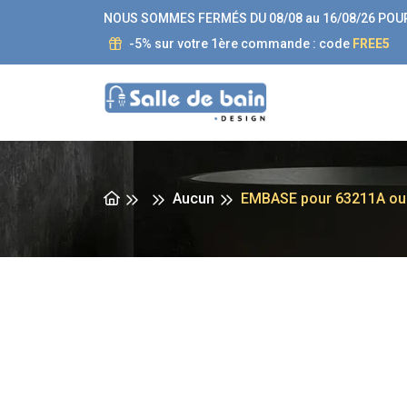
NOUS SOMMES FERMÉS DU 08/08 au 16/08/26 POU
-5% sur votre 1ère commande : code
FREE5
Aucun
EMBASE pour 63211A ou 