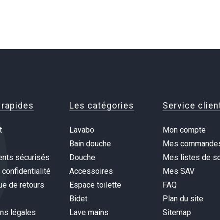
 rapides
Les catégories
Service clien
t
Lavabo
Mon compte
Bain douche
Mes commande
nts sécurisés
Douche
Mes listes de so
 confidentialité
Accessoires
Mes SAV
ue de retours
Espace toilette
FAQ
Bidet
Plan du site
ns légales
Lave mains
Sitemap