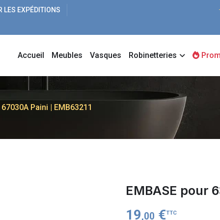
R LES EXPÉDITIONS
Accueil
Meubles
Vasques
Robinetteries
Prom
67030A Paini | EMB63211
EMBASE pour 63
19
€
TTC
,00