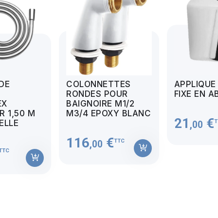
 DE
COLONNETTES
APPLIQUE
RONDES POUR
FIXE EN A
EX
BAIGNOIRE M1/2
 1,50 M
M3/4 EPOXY BLANC
21
€
T
MELLE
,00
116
€
TTC
,00
TTC