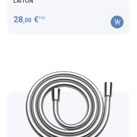
LAITON
28
€
TTC
,00