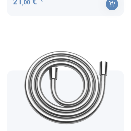
21
€
TTC
,00