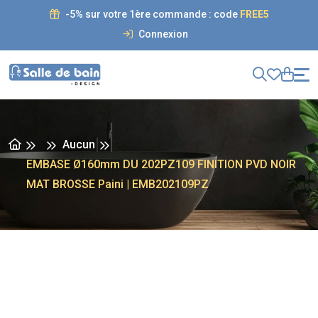
-5% sur votre 1ère commande : code
FREE5
Connexion
Aucun
EMBASE Ø160mm DU 202PZ109 FINITION PVD NOIR
MAT BROSSE Paini | EMB202109PZ