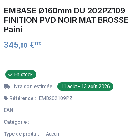
EMBASE Ø160mm DU 202PZ109
FINITION PVD NOIR MAT BROSSE
Paini
345
€
TTC
,00
En stock
Livraison estimée :
11 août - 13 août 2026
Référence :
EMB202109PZ
EAN :
Catégorie :
Type de produit :
Aucun